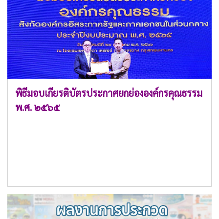
พิธีมอบเกียรติบัตรประกาศยกย่ององค์กรคุณธรรม
พ.ศ. ๒๕๖๕