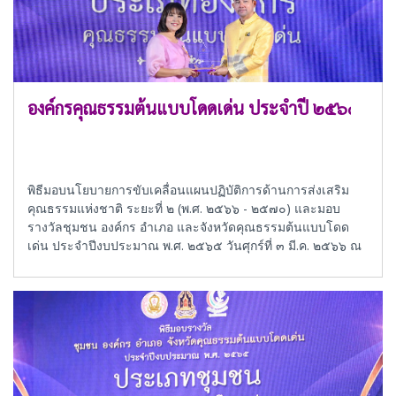
องค์กรคุณธรรมต้นแบบโดดเด่น ประจำปี ๒๕๖๕
พิธีมอบนโยบายการขับเคลื่อนแผนปฏิบัติการด้านการส่งเสริม
คุณธรรมแห่งชาติ ระยะที่ ๒ (พ.ศ. ๒๕๖๖ - ๒๕๗๐) และมอบ
รางวัลชุมชน องค์กร อำเภอ และจังหวัดคุณธรรมต้นแบบโดด
เด่น ประจำปีงบประมาณ พ.ศ. ๒๕๖๕ วันศุกร์ที่ ๓ มี.ค. ๒๕๖๖ ณ
อาคารหอศิลป์แห่งชาติ กระทรวงวัฒนธรรม กรุงเทพมหานคร