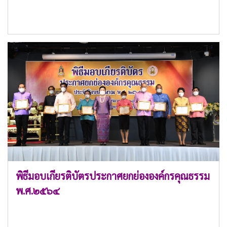
พิธีมอบเกียรติบัตรประกาศยกย่ององค์กรคุณธรรม
พ.ศ.๒๕๖๔