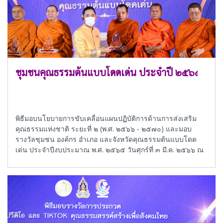
ชุมชนคุณธรรมต้นแบบโดดเด่น ประจำปี ๒๕๖๕
พิธีมอบนโยบายการขับเคลื่อนแผนปฏิบัติการด้านการส่งเสริม
คุณธรรมแห่งชาติ ระยะที่ ๒ (พ.ศ. ๒๕๖๖ - ๒๕๗๐) และมอบ
รางวัลชุมชน องค์กร อำเภอ และจังหวัดคุณธรรมต้นแบบโดด
เด่น ประจำปีงบประมาณ พ.ศ. ๒๕๖๕ วันศุกร์ที่ ๓ มี.ค. ๒๕๖๖ ณ
อาคารหอศิลป์แห่งชาติ กระทรวงวัฒนธรรม กรุงเทพมหานคร