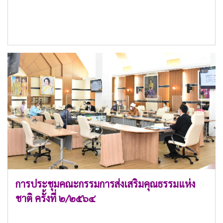
การประชุมคณะกรรมการส่งเสริมคุณธรรมแห่ง
ชาติ ครั้งที่ ๒/๒๕๖๔